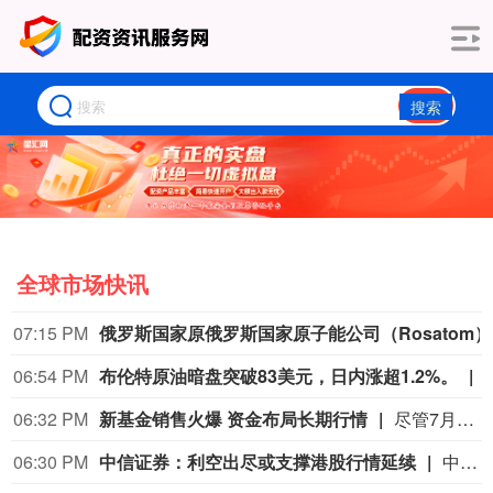
搜索
全球市场快讯
07:15 PM
俄罗斯国家原
06:54 PM
布伦特原油暗盘突破83美元，日内涨超1.2%。
06:32 PM
新基金销售火爆 资金布局长期行情
尽管7月A股市场调整，但新发基金市场却呈现出冷暖反差，多只主动权益新品募集成绩亮眼。普通投资者踊跃认购新基金的背后，是不少基金经理对于当前科技行情长周期属性的深度研判，公募普遍判断AI产业浪潮不是短期主题炒作，科技浪潮的演绎周期也远不止半年。
06:30 PM
中信证券：利空出尽或支撑港股行情延续
中信证券研报指出，近一个月恒生综指迎来业绩预期反转，中报超预期与利好预告推动全年盈利上修；而恒科指数受制于乘用车盈利分化及头部互联网平台资本开支扩张对短期利润率的压制，预期修复相对滞后。行业上，医疗保健（CXO与制药龙头驱动）、金融（券商资管与保险）、公用事业及周期运输景气上行；消费、地产及资讯科技预期遭下调。交易层面呈现资金回补超跌低位板块与交易高景气业绩动能的“双管齐下”特征。面对财报密集披露期与海内外宏观扰动，配置建议维持“红利防守+成长弹性”杠铃策略：防守端锁定高股息、低β“类债”资产；进攻端聚焦互联网巨头、双向资金加仓的机器人与生物科技，以及技术硬件与AI应用，兼顾创新药及工业金属的催化布局。