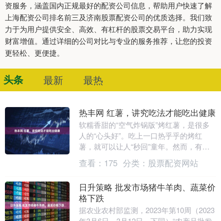
资服务，涵盖国内正规最好的配资公司信息，帮助用户快速了解
上海配资公司排名前三及济南股票配资公司的优质选择。我们致
力于为用户提供安全、高效、有杠杆的股票交易平台，助力实现
财富增值。通过详细的公司对比与专业的服务推荐，让您的投资
更轻松、更便捷。
头条
最新
最热
热丰网 红薯，讲究吃法才能吃出健康
软糯香甜的“空气炸锅版”烤红薯，是很多
人的“心头好”。吃上一口热乎乎的烤红
薯，就可以让人“秒回”童年。然而，有人
说红薯是有超级抗癌功能的健康食品，也
查看：
175
分类：
股票配资网站
有人说红薯含....
日升策略 批发市场猪牛羊肉、蔬菜价
格下跌
据农业农村部监测，2023年第10周（2023
年3月6日—3月12日，下同）“农产品批发