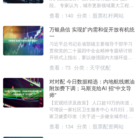
段。 专家认为，城市更新领域重大工程覆
盖面广，将成为拉动内需的重要支撑，并
查看：
140
分类：
股票杠杆网站
带动更多产业投....
万银鼎信 实现扩内需和促开放有机统
一
习近平总书记在省部级主要领导干部学习
贯彻党的二十届四中全会精神专题研讨班
开班式上指出，要以做强国内大循环提升
扩大高水平对外开放的自主性，以拓展国
查看：
73
分类：
天宇优配
际循环增强国内改....
对对配 今日数据精选：内地航线燃油
附加费下调；马斯克给AI 招“中文导
师”
【宏观经济及政策】 人口超10万的街道，
可增设一家社区卫生服务中心 6月2日，国
家卫健委印发《关于进一步健全城市社区
卫生服务体系提升服务能力的通知》（以
查看：
134
分类：
股票配资网站
下简称《....