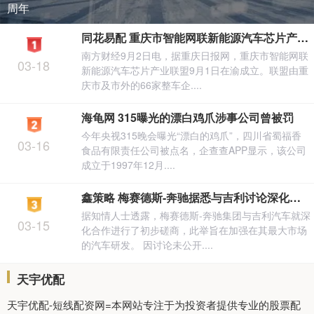
周年
同花易配 重庆市智能网联新能源汽车芯片产业联盟成立
南方财经9月2日电，据重庆日报网，重庆市智能网联
03-18
新能源汽车芯片产业联盟9月1日在渝成立。联盟由重
庆市及市外的66家整车企....
海龟网 315曝光的漂白鸡爪涉事公司曾被罚
今年央视315晚会曝光“漂白的鸡爪”，四川省蜀福香
03-16
食品有限责任公司被点名，企查查APP显示，该公司
成立于1997年12月....
鑫策略 梅赛德斯-奔驰据悉与吉利讨论深化合作 加强在华研发能力
据知情人士透露，梅赛德斯-奔驰集团与吉利汽车就深
03-15
化合作进行了初步磋商，此举旨在加强在其最大市场
的汽车研发。 因讨论未公开....
天宇优配
天宇优配-短线配资网=本网站专注于为投资者提供专业的股票配