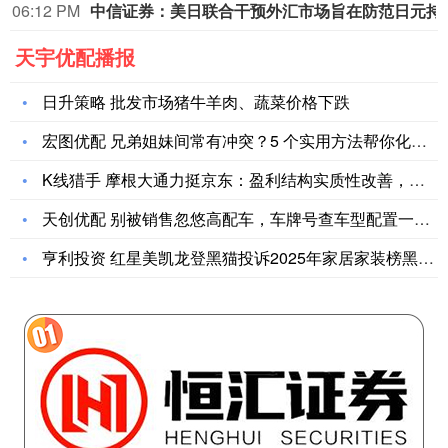
06:12 PM
中信证券：美日联合干预
天宇优配播报
日升策略 批发市场猪牛羊肉、蔬菜价格下跌
宏图优配 兄弟姐妹间常有冲突？5 个实用方法帮你化解_孩子_
K线猎手 摩根大通力挺京东：盈利结构实质性改善，估值仍被严重
天创优配 别被销售忽悠高配车，车牌号查车型配置一步就能识破_
亨利投资 红星美凯龙登黑猫投诉2025年家居家装榜黑榜：红星