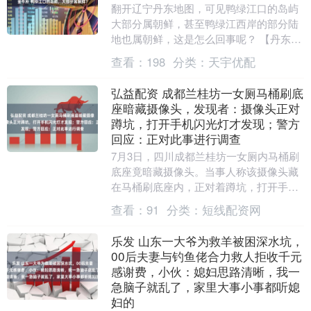
翻开辽宁丹东地图，可见鸭绿江口的岛屿
大部分属朝鲜，甚至鸭绿江西岸的部分陆
地也属朝鲜，这是怎么回事呢？ 【丹东】
丹东市位于辽宁省东南部，鸭绿江西北
查看：
198
分类：
天宇优配
岸，与朝鲜新义....
弘益配资 成都兰桂坊一女厕马桶刷底
座暗藏摄像头，发现者：摄像头正对
蹲坑，打开手机闪光灯才发现；警方
回应：正对此事进行调查
7月3日，四川成都兰桂坊一女厕内马桶刷
底座竟暗藏摄像头。当事人称该摄像头藏
在马桶刷底座内，正对着蹲坑，打开手机
闪光灯才发现，随后又对其他几个隔间检
查看：
91
分类：
短线配资网
查，都发现了同....
乐发 山东一大爷为救羊被困深水坑，
00后夫妻与钓鱼佬合力救人拒收千元
感谢费，小伙：媳妇思路清晰，我一
急脑子就乱了，家里大事小事都听媳
妇的