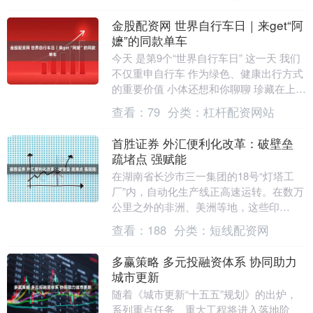
会。6月3日，....
金股配资网 世界自行车日｜来get“阿
嬷”的同款单车
今天 是第9个“世界自行车日” 这一天 我们
不仅重申自行车 作为绿色、健康出行方式
的重要价值 小体还想和你聊聊 珍藏在上海
体育博物馆里的 “‘阿嬷’同款单车” ....
查看：
79
分类：
杠杆配资网站
首胜证券 外汇便利化改革：破壁垒
疏堵点 强赋能
在湖南省长沙市三一集团的18号“灯塔工
厂”内，自动化生产线正高速运转。在数万
公里之外的非洲、美洲等地，这些印
有“SANY”标志的重型设备正马力全开，参
查看：
188
分类：
短线配资网
与着全球各....
多赢策略 多元投融资体系 协同助力
城市更新
随着《城市更新“十五五”规划》的出炉，
系列重点任务、重大工程将进入落地阶