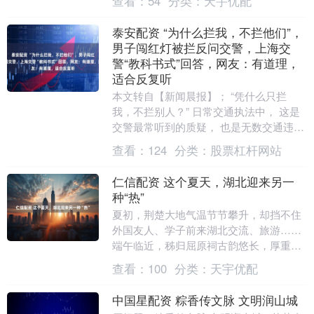
查看：
54
分类：
天宇优配
经理。据悉，....
泰安配资 “为什么拦我，不拦他们”，
男子闯红灯被拦反问交警，上海交
警“教科书式”回答，网友：有道理，
适合反复听
本文转自【新闻晨报】； “凭什么只拦
我，不拦别人？” 日常交通执法中， 这是
交警最常听到的质疑， 也是无数交通违法
者的经典侥幸说辞。 近日，上海虹口交警
查看：
124
分类：
股票杠杆网站
在中山北....
仁信配资 这个夏天，湖北迎来另一
种“热”
夏初，荆楚大地气温节节攀升，却挡不住
外国友人、学子前来湖北交流、旅游……
端午临近，秭归屈原祠古韵悠长，厚重的
屈原文化与端午民俗焕发生机，不少海外
查看：
100
分类：
天宇优配
学子走进古祠，....
中国星配资 粽香传文脉 文明润山城