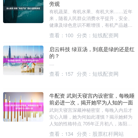
旁观
有机蔬菜、有机水果、有机大米……近年
来，随着人民群众消费水平提升，安全、
健康及绿色意识不断增强，有机产品越来
越受到公众喜爱，然而，身边带有“有
查看：
100
分类：
短线配资网
机”字样的产品是否....
启云科技 绿豆汤，到底是绿的还是红
的？
....
查看：
157
分类：
短线配资网
牛配资 武则天寝宫内设密室，每晚睡
前必进一次，揭开她罕为人知的一面
武则天寝宫深藏神秘密室，每晚入内后才
安心入睡，她为何如此谨慎？揭示她鲜为
人知的性格特点 705年正月初八，洛阳宫
城霜风凛冽，武则天病榻在侧，几名宦官
查看：
134
分类：
股票杠杆网站
奉旨清点她的....