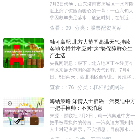
7月3日傍晚，山东济南市历城区一水库附
近上演了惊险而暖心的一幕：一位六旬大
爷因救羊失足落水，危急时刻，在附近约
会的新婚夫妻朱加旭、李雪携手两名钓鱼
查看：
99
分类：
股票配资网站
市民冷静施救，....
融可赢配 北方大范围高温天气持续
各地多措并举应对“烤”验保障群众生
产生活
央视网消息：眼下，北方地区正在经历今
年以来最大范围的高温天气过程。7月4
日、5日两天，西北地区至华北、黄淮将出
现大范围35℃以上的高温天气，新疆、甘
查看：
176
分类：
杠杆配资网站
肃西部高温或....
海纳策略 知情人士辟谣一汽奥迪中方
一把手换帅：不实消息
来源：财联社 7月2日，就一汽奥迪中方一
把手被曝换帅的传言，一汽奥迪方面知情
人士对记者表示，不实消息，目前郭永锋
仍为一汽奥迪销售有限责任公司执行副总