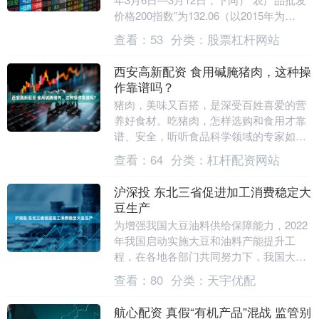
价格200指数”为132.06（以2015年为
100），比前一周下降0.....
查看：
53
分类：
股票杠杆网站
西安高新配资 食用碱腌猪肉，这种操
作靠谱吗？
猪肉，美味又百搭，是深受百姓喜爱的营
养好食材。吃猪肉，怎样选购和食用才靠
谱、安全，听听食品科学领域的专家如何
说。 选购两前提：场所正规 检疫合格 买
查看：
64
分类：
杠杆配资网站
猪肉，人们最....
沪深投 东北三省促进加工消费稳定大
豆生产
为增强我国大豆油料供给保障能力，2022
年我国启动实施大豆和油料产能提升工
程，在各地各部门共同努力下，我国大豆
扩种取得良好成效，实现面积、产量、自
查看：
80
分类：
天宇优配
给率“三增”。....
航心配资 真假“有机产品”混战 监管别