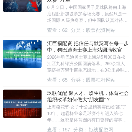
6 月 3 日，中国国家男子足球队将由上海
启程赴新加坡参加客场比赛，虽然只是一
场国际 A 级热身赛，但中国队认真对待。
赛前，国足官方宣布，程进、蒋光太因伤
查看：
62
分类：
股票配资网站
离队，....
汇巨福配资 把信任与默契写在每一步
中，狗巴迪勇士赛上海站圆满收官
2026年狗巴迪勇士赛上海站5月30日在松
江区九科绿洲公园圆满落幕。260余组人
宠搭档齐聚千亩生态绿地，在3公里趣味障
碍赛道中并肩闯关、携手冲刺，用陪伴与
查看：
65
分类：
股票杠杆网站
信任为....
玖联优配 聚人才、焕生机，体育社会
组织改革如何做大“朋友圈”？
上海樱花节·女子十公里精英赛已经“跑”了
10年、超霸杯业余足球赛今年进入第七
年……这都是体育圈内有口皆碑的赛事，
而其背后的重要推手正是宝山区体育总
查看：
157
分类：
短线配资网