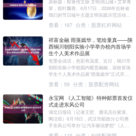
原标题：粽香传文脉 文明润山城 r 艾草青
翠，粽叶飘香。6月17日，2026年吉林省
我们的节日端午主题文明实践示范活动在
通化老城龙兴里温情启幕。活动由吉林省
查看：
187
分类：
股票杠杆网站
委宣....
祥富金融 雨落嫣华，笔绘童真——陕
西铜川朝阳实验小学举办校内首场学
生个人美术作品展
笔墨会说话，色彩有温度。近日，铜川市
朝阳实验小学校园内暖意融融，该校首场
学生个人美术作品展“雨落嫣华”正式开
展，四年级学生左雨秦嫣八十余幅原创艺
查看：
59
分类：
股票配资网站
术作品集中亮相，....
永宝网 《人工智能》特种邮票首发仪
式走进东风公司
湖北日报讯（记者王哲、通讯员任紫扉、
陶洁琼）6月18日，武汉市邮政分公司携
手东风公司举办“让汽车驱动梦想”《人工
智能》特种邮票专场首发活动，将方寸国
查看：
115
分类：
短线配资网