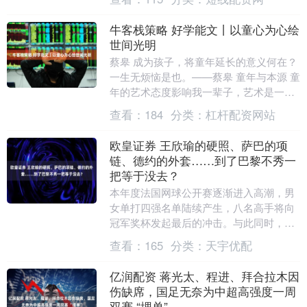
家名片与汽车....
牛客栈策略 好学能文丨以童心为心绘
世间光明
蔡皋 成为孩子，将童年延长的意义何在？
一生无烦恼是也。——蔡皋 童年与本源 童
年的艺术态度影响我一辈子，艺术是一种
自得其乐的事。我的艺术重精神特质，在
查看：
184
分类：
杠杆配资网站
健康的人性....
欧皇证券 王欣瑜的硬照、萨巴的项
链、德约的外套……到了巴黎不秀一
把等于没去？
本年度法国网球公开赛逐渐进入高潮，男
女单打四强名单陆续产生，八名高手将向
冠军奖杯发起最后的冲击。与此同时，那
些被淘汰的球员也没闲着。6月3日，WTA
查看：
165
分类：
天宇优配
通过官方渠道....
亿润配资 蒋光太、程进、拜合拉木因
伤缺席，国足无奈为中超高强度一周
双赛 “埋单”