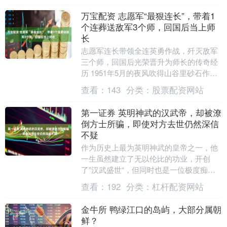
万宝配资 志愿军“最狠连长”，带着1
个连葬送敌军3个师，回国后当上师
长
志愿军连长带领全连英勇作战，歼灭敌军
三个师，回国后光荣晋升为师长的传奇经
历 1951年5月的夜风吹得山谷里砂石作
响，五马峙隘口只剩手电光一闪一闪。“地
查看：
143
分类：
股票配资网站
图再递过来....
第一证券 英明神武的汉武帝，却被潦
倒方士所骗，即使对方去世仍然深信
不疑
作为历史上最为英明神武的皇帝之一，他
一生虽然建立了无以伦比的功业，开创
了”汉武盛世“，但同时也是一位极度痴迷
长生之术的帝王。即位之初，便有穷困潦
查看：
192
分类：
杠杆配资网站
倒的术士李少君，....
金牛所 鸭绿江口的岛屿，大部分属朝
鲜？